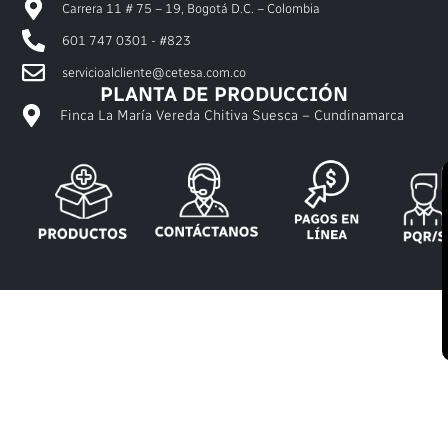
Carrera 11 # 75 – 19, Bogotá D.C. – Colombia
601 747 0301 - #823
servicioalcliente@cetesa.com.co
PLANTA DE PRODUCCIÓN
Finca La María Vereda Chitiva Suesca – Cundinamarca